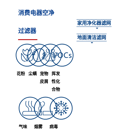
消费电器空净
家用净化器滤网
过滤器
地面清洁滤网
花粉
尘螨
宠物
挥发
皮屑
性化
合物
气味
烟雾
病毒