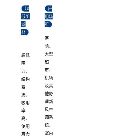
超
应
低阻
用场
滤
所
材
医
院、
大型
超低
超
阻
市，
力，
机场
结构
及其
紧
他舒
凑、
适新
吸附
风空
率
调系
高、
统、
使用
室内
寿命