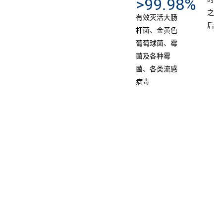
>99.98%
之
有效灭活大肠
后
杆菌、金黄色
葡萄球菌、霉
菌及各种霉
菌、各类流感
病毒