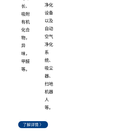
净化
长、
设备
吸附
以及
有机
自动
化合
空气
物，
净化
异
系
味，
统、
甲醛
吸尘
等。
器、
扫地
机器
人
等。
了解详情 〉