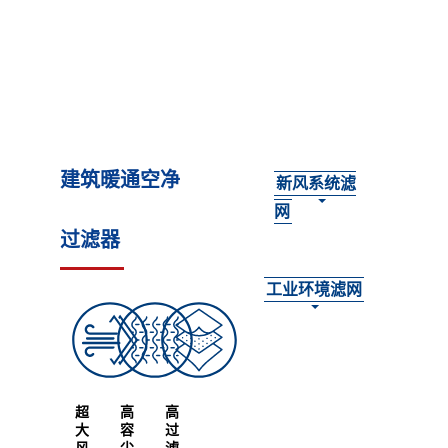
建筑暖通空净
新风系统滤
网
过滤器
工业环境滤网
超
高
高
大
容
过
风
尘
滤