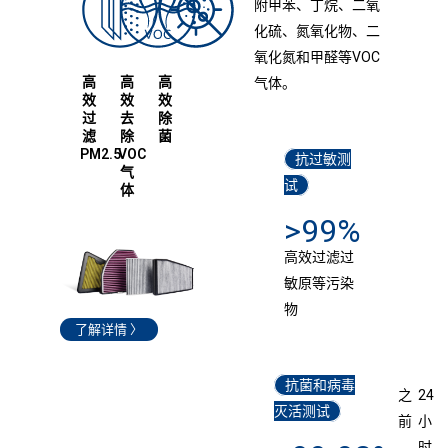
附甲苯、丁烷、二氧
化硫、氮氧化物、二
氧化氮和甲醛等VOC
高
高
高
气体。
效
效
效
过
去
除
滤
除
菌
PM2.5
VOC
抗过敏测
气
试
体
>99%
高效过滤过
敏原等污染
物
了解详情 〉
抗菌和病毒
之
24
灭活测试
前
小
时